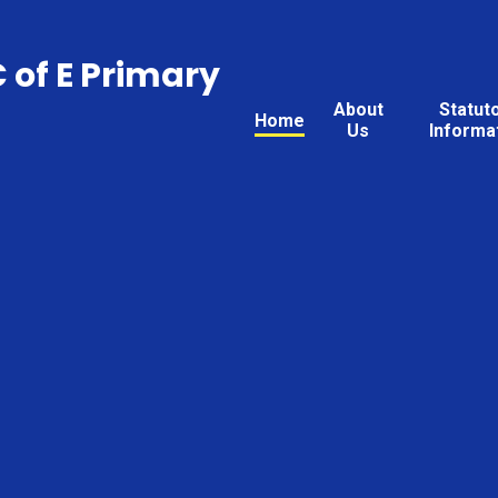
C of E Primary
About
Statut
Home
Us
Informa