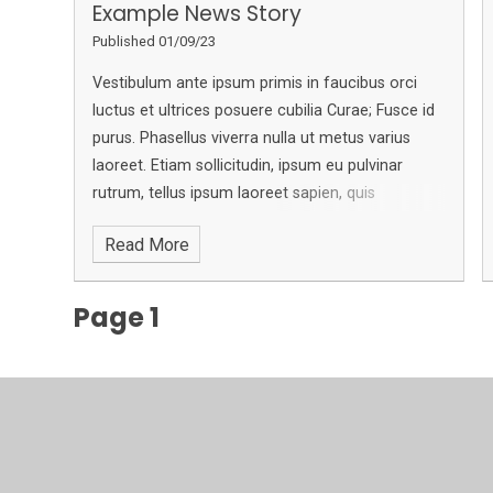
Example News Story
Published 01/09/23
Vestibulum ante ipsum primis in faucibus orci
luctus et ultrices posuere cubilia Curae; Fusce id
purus. Phasellus viverra nulla ut metus varius
laoreet. Etiam sollicitudin, ipsum eu pulvinar
rutrum, tellus ipsum laoreet sapien, quis
venenatis ante odio sit amet eros. Curabitur nisi.
Read More
Sed mollis, eros et ultrices tempus, mauris ipsum
aliquam libero, non adipiscing dolor urna a orci.
Nullam accumsan lorem in dui. In dui magna,
Page 1
posuere eget, vestibulum et, tempor auctor,
justo. Sed magna purus, fermentum eu, tincidunt
eu, varius ut, felis.