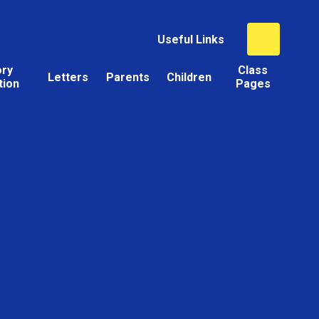
Useful Links
ory
Class
Letters
Parents
Children
tion
Pages