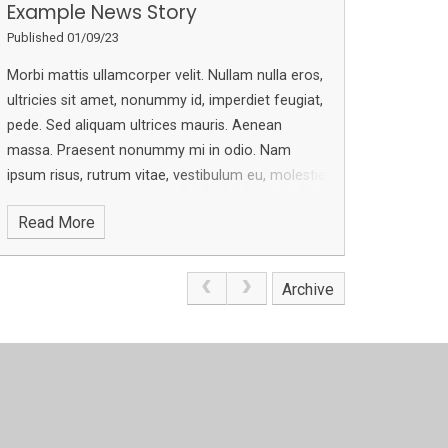
Example News Story
Published 01/09/23
Morbi mattis ullamcorper velit. Nullam nulla eros,
ultricies sit amet, nonummy id, imperdiet feugiat,
pede. Sed aliquam ultrices mauris.
Aenean
massa. Praesent nonummy mi in odio. Nam
ipsum risus, rutrum vitae, vestibulum eu, molestie
vel, lacus.
In enim justo, rhoncus ut, imperdiet a,
Read More
venenatis vitae, justo. Donec venenatis vulputate
lorem. Aenean vulputate eleifend tellus.
Archive